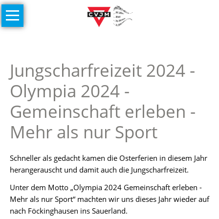
Navigation
Home
überspringen
Unser
Verein
Jungscharfreizeit 2024 -
Historie
Olympia 2024 -
Soccer
Anlage
Gemeinschaft erleben -
Helfen
Mehr als nur Sport
&
Spenden
Schneller als gedacht kamen die Osterferien in diesem Jahr
Links
herangerauscht und damit auch die Jungscharfreizeit.
Gruppen
Unter dem Motto „Olympia 2024 Gemeinschaft erleben -
Mehr als nur Sport“ machten wir uns dieses Jahr wieder auf
Veranstaltungen
nach Föckinghausen ins Sauerland.