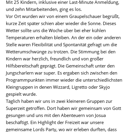
Mit 25 Kindern, inklusive einer Last-Minute Anmeldung,
125
und zehn Mitarbeitenden, ging es los.
Jahre
Vor Ort wurden wir von einem Graupelschauer begrüßt,
CVJM
kurze Zeit später schien aber wieder die Sonne. Dieses
Johannis
Wetter sollte uns die Woche über bei eher kühlen
Fotoalbum
Temperaturen erhalten bleiben. An der ein oder anderen
Stelle waren Flexibilität und Spontanität gefragt um die
Jungscharfreizeit
Wetterumschwünge zu trotzen. Die Stimmung bei den
2026
Kindern war herzlich, freundlich und von großer
Hilfsbereitschaft geprägt. Die Gemeinschaft unter den
ChurchNight
Jungscharlern war super. Es ergaben sich zwischen den
2025
Programmpunkten immer wieder die unterschiedlichsten
Kleingruppen in denen Wizzard, Ligretto oder Skyjo
Jungscharfreizeit
gespielt wurde.
2025
Täglich haben wir uns in zwei kleineren Gruppen zur
ChurchNight
Superzeit getroffen. Dort haben wir gemeinsam von Gott
2024
gesungen und uns mit den Abenteuern von Josua
beschäftigt. Ein Highlight der Freizeit war unsere
Jungscharfreizeit
gemeinsame Lords Party, wo wir erleben durften, dass