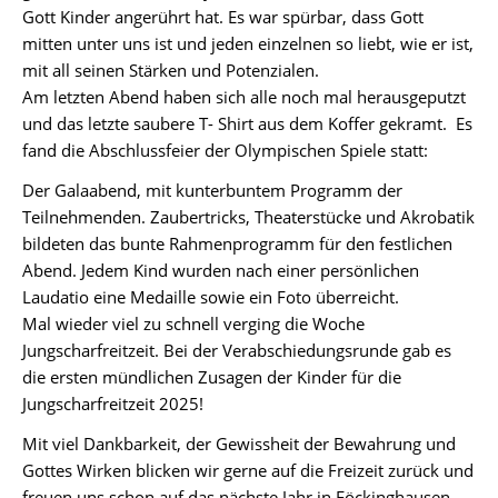
2024
Gott Kinder angerührt hat. Es war spürbar, dass Gott
mitten unter uns ist und jeden einzelnen so liebt, wie er ist,
ChurchNight
mit all seinen Stärken und Potenzialen.
2023
Am letzten Abend haben sich alle noch mal herausgeputzt
Lydia
und das letzte saubere T- Shirt aus dem Koffer gekramt. Es
Gemeindefest
fand die Abschlussfeier der Olympischen Spiele statt:
27.08.2023
Der Galaabend, mit kunterbuntem Programm der
Teilnehmenden. Zaubertricks, Theaterstücke und Akrobatik
Jungscharfreizeit
bildeten das bunte Rahmenprogramm für den festlichen
2023
Abend. Jedem Kind wurden nach einer persönlichen
ChurchNight
Laudatio eine Medaille sowie ein Foto überreicht.
2022
Mal wieder viel zu schnell verging die Woche
Jungscharfreitzeit. Bei der Verabschiedungsrunde gab es
Jungscharfreizeit
die ersten mündlichen Zusagen der Kinder für die
2022
Jungscharfreitzeit 2025!
ChurchNight
Mit viel Dankbarkeit, der Gewissheit der Bewahrung und
2021
Gottes Wirken blicken wir gerne auf die Freizeit zurück und
freuen uns schon auf das nächste Jahr in Föckinghausen.