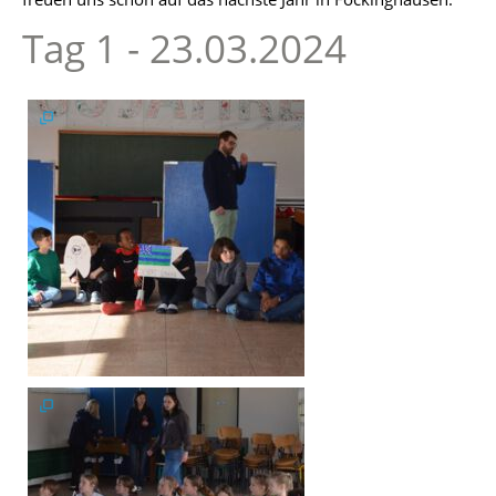
ChurchNight
Tag 1 - 23.03.2024
2019
175
Jahre
CVJM
Jungscharfreizeit
2019
Kontakt