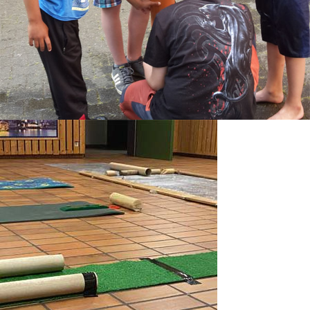
2024
ChurchNight
2023
Lydia
Gemeindefest
27.08.2023
Jungscharfreizeit
2023
ChurchNight
2022
Jungscharfreizeit
2022
ChurchNight
2021