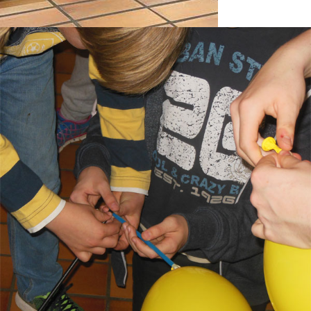
ChurchNight
2019
175
Jahre
CVJM
Jungscharfreizeit
2019
Kontakt