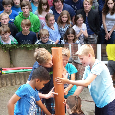
125
Jahre
CVJM
Johannis
Fotoalbum
Jungscharfreizeit
2026
ChurchNight
2025
Jungscharfreizeit
2025
ChurchNight
2024
Jungscharfreizeit