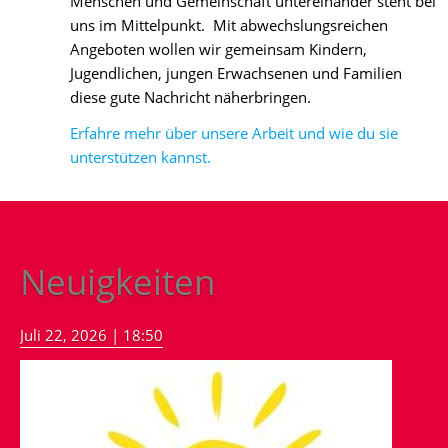
Menschen und Gemeinschaft untereinander steht bei
2024
uns im Mittelpunkt. Mit abwechslungsreichen
ChurchNight
Angeboten wollen wir gemeinsam Kindern,
2023
Jugendlichen, jungen Erwachsenen und Familien
diese gute Nachricht näherbringen.
Lydia
Erfahre mehr über unsere Arbeit und wie du sie
Gemeindefest
unterstützen kannst.
27.08.2023
Jungscharfreizeit
2023
ChurchNight
Neuigkeiten
2022
Jungscharfreizeit
Juli 22, 2026 | 18:50
2022
ChurchNight
2021