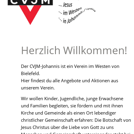
125
Jahre
CVJM
Johannis
Fotoalbum
Herzlich Willkommen!
Jungscharfreizeit
2026
Der CVJM-Johannis ist ein Verein im Westen von
ChurchNight
Bielefeld.
2025
Hier findest du alle Angebote und Aktionen aus
unserem Verein.
Jungscharfreizeit
2025
Wir wollen Kinder, Jugendliche, junge Erwachsene
und Familien begleiten, sie fördern und mit ihnen
ChurchNight
Kirche und Gemeinde als einen Ort lebendiger
2024
christlicher Gemeinschaft erfahren: Die Botschaft von
Jesus Christus über die Liebe von Gott zu uns
Jungscharfreizeit