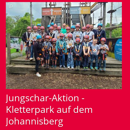
tun“
-
Rückblick
-
Eiswagen
beim
Gemeindefest
-
Sonntag,
28.
Mai
Juni
Jungschar-Aktion -
Kletterpark auf dem
Johannisberg